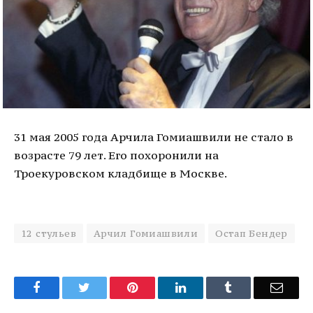
31 мая 2005 года Арчила Гомиашвили не стало в
возрасте 79 лет. Его похоронили на
Троекуровском кладбище в Москве.
12 стульев
Арчил Гомиашвили
Остап Бендер
Facebook
Twitter
Pinterest
LinkedIn
Tumblr
Email