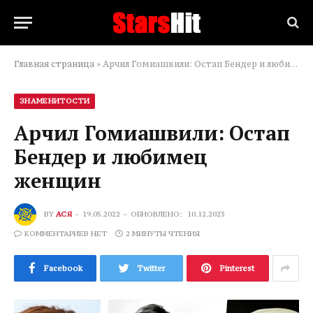
Главная страница
»
Арчил Гомиашвили: Остап Бендер и любимец женщин
ЗНАМЕНИТОСТИ
Арчил Гомиашвили: Остап
Бендер и любимец
женщин
BY
АСЯ
19.05.2022
ОБНОВЛЕНО:
10.12.2023
КОММЕНТАРИЕВ НЕТ
2 МИНУТЫ ЧТЕНИЯ
Facebook
Twitter
Pinterest