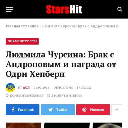
Главная страница
»
Людмила Чурсина: Брак с Андроповым и награда от Одри Хепберн
ЗНАМЕНИТОСТИ
Людмила Чурсина: Брак с
Андроповым и награда от
Одри Хепберн
BY
АСЯ
26.02.2022
ОБНОВЛЕНО:
17.05.2022
КОММЕНТАРИЕВ НЕТ
2 МИНУТЫ ЧТЕНИЯ
Facebook
Twitter
Pinterest